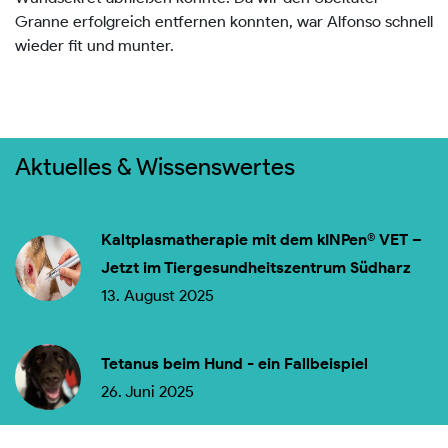
Granne erfolgreich entfernen konnten, war Alfonso schnell
wieder fit und munter.
Aktuelles & Wissenswertes
Kaltplasmatherapie mit dem kINPen® VET –
Jetzt im Tiergesundheitszentrum Südharz
13. August 2025
Tetanus beim Hund - ein Fallbeispiel
26. Juni 2025