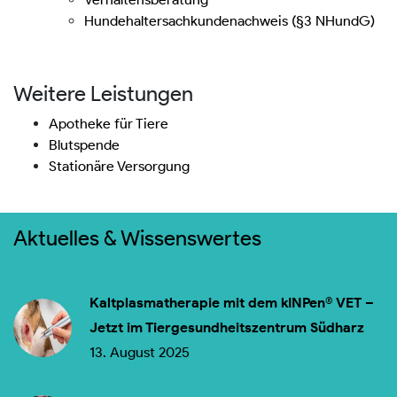
Hundehaltersachkundenachweis (§3 NHundG)
Weitere Leistungen
Apotheke für Tiere
Blutspende
Stationäre Versorgung
Aktuelles & Wissenswertes
Kaltplasmatherapie mit dem kINPen® VET –
Jetzt im Tiergesundheitszentrum Südharz
13. August 2025