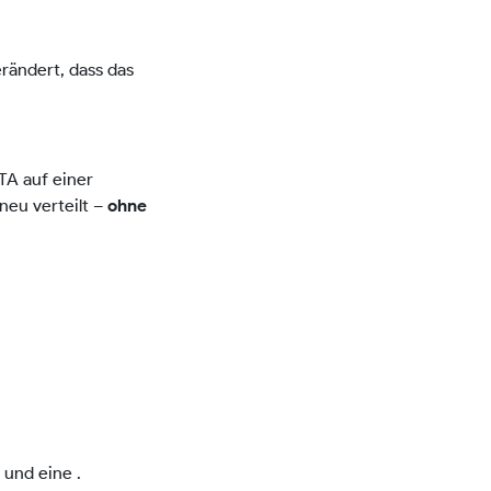
rändert, dass das
TA auf einer
neu verteilt –
ohne
n und eine
.