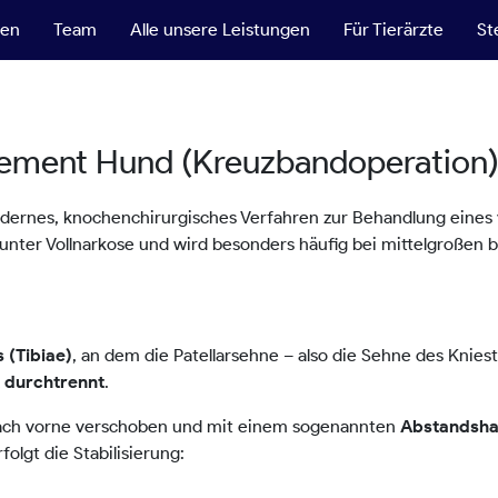
ten
Team
Alle unsere Leistungen
Für Tierärzte
St
ncement Hund (Kreuzbandoperation
odernes, knochenchirurgisches Verfahren zur Behandlung eines
 unter Vollnarkose und wird besonders häufig bei mittelgroßen 
, an dem die Patellarsehne – also die Sehne des Knie
 (Tibiae)
.
 durchtrennt
ach vorne verschoben und mit einem sogenannten
Abstandshal
olgt die Stabilisierung: