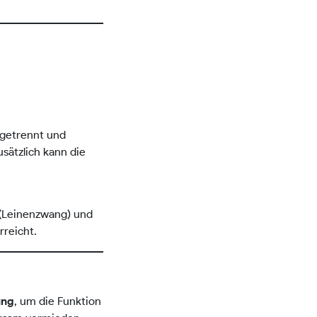
bgetrennt und
usätzlich kann die
 (Leinenzwang) und
rreicht.
, um die Funktion
ung