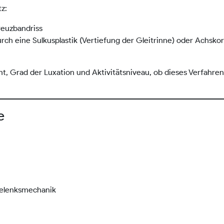
z:
reuzbandriss
durch eine Sulkusplastik (Vertiefung der Gleitrinne) oder Achsk
ht, Grad der Luxation und Aktivitätsniveau, ob dieses Verfahre
e
gelenksmechanik