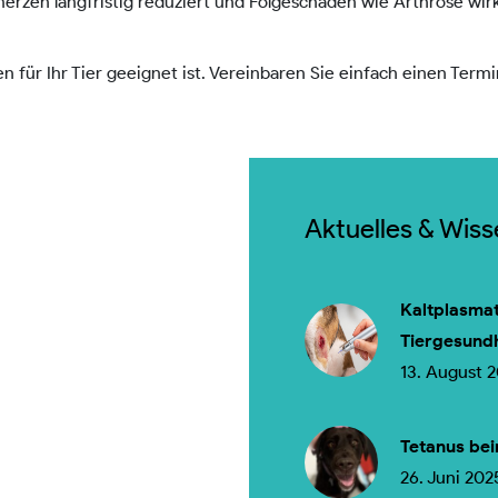
erzen langfristig reduziert und Folgeschäden wie Arthrose w
en für Ihr Tier geeignet ist. Vereinbaren Sie einfach einen Ter
Aktuelles & Wis
Kaltplasmat
Tiergesund
13. August 
Tetanus bei
26. Juni 202