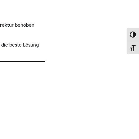
orrektur behoben
Umsch
n die beste Lösung
Schri