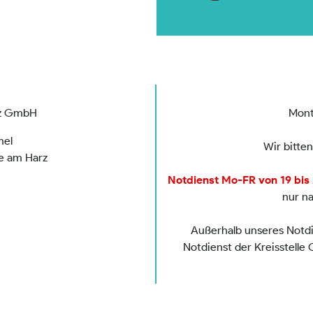
rz GmbH
Mont
mel
Wir bitte
de am Harz
Notdienst Mo-FR von 19 bis 2
nur n
Außerhalb unseres Notdie
Notdienst der Kreisstelle