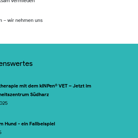
irksam vermieden
min – wir nehmen uns
senswertes
herapie mit dem kINPen® VET – Jetzt im
heitszentrum Südharz
2025
m Hund - ein Fallbeispiel
5