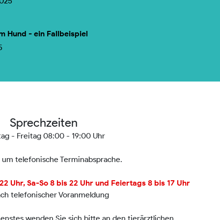
2025
m Hund - ein Fallbeispiel
5
Sprechzeiten
ag - Freitag 08:00 - 19:00 Uhr
n um telefonische Terminabsprache.
2 Uhr, Sa-So 8 bis 22 Uhr und Feiertags 8 bis 17 Uhr
ach telefonischer Voranmeldung
nstes wenden Sie sich bitte an den tierärztlichen