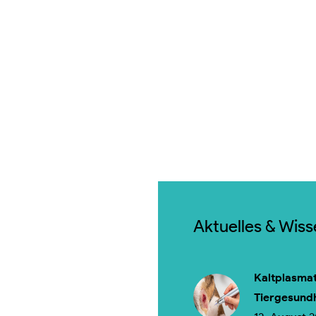
Aktuelles & Wis
Kaltplasmat
Tiergesund