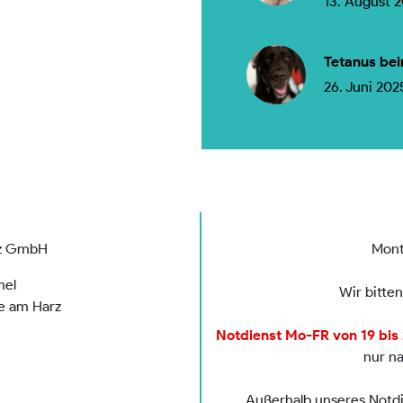
13. August 
Tetanus bei
26. Juni 202
rz GmbH
Mont
mel
Wir bitte
de am Harz
Notdienst Mo-FR von 19 bis 2
nur n
Außerhalb unseres Notdie