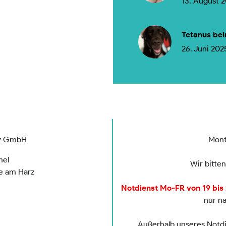
13. August 
Tetanus bei
26. Juni 202
rz GmbH
Mont
mel
Wir bitte
de am Harz
Notdienst Mo-FR von 19 bis 2
nur n
Außerhalb unseres Notdie