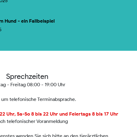
2025
m Hund - ein Fallbeispiel
5
Sprechzeiten
ag - Freitag 08:00 - 19:00 Uhr
n um telefonische Terminabsprache.
2 Uhr, Sa-So 8 bis 22 Uhr und Feiertags 8 bis 17 Uhr
ach telefonischer Voranmeldung
nstes wenden Sie sich bitte an den tierärztlichen