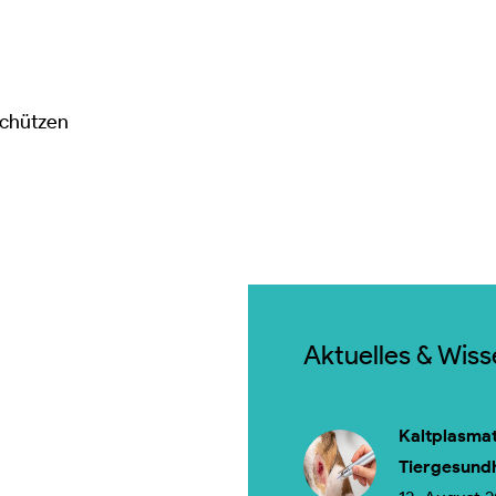
schützen
Aktuelles & Wis
Kaltplasmat
Tiergesund