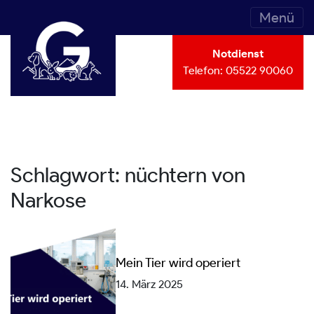
Menü
Notdienst
Telefon:
05522 90060
Schlagwort:
nüchtern von
Narkose
Mein Tier wird operiert
14. März 2025