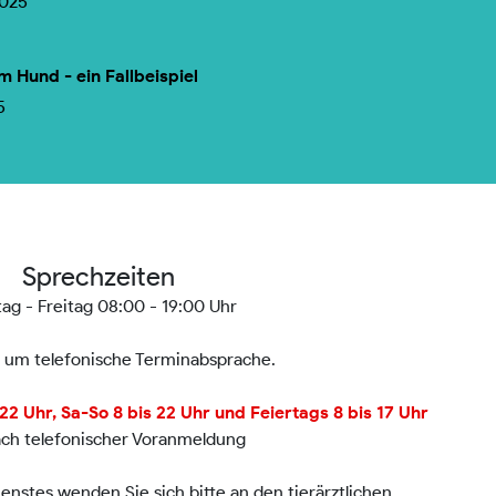
2025
m Hund - ein Fallbeispiel
5
Sprechzeiten
ag - Freitag 08:00 - 19:00 Uhr
n um telefonische Terminabsprache.
2 Uhr, Sa-So 8 bis 22 Uhr und Feiertags 8 bis 17 Uhr
ach telefonischer Voranmeldung
nstes wenden Sie sich bitte an den tierärztlichen