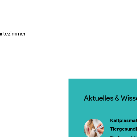
artezimmer
Aktuelles & Wis
Kaltplasmat
Tiergesund