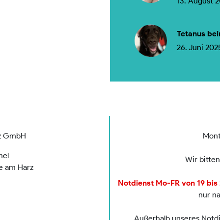
13. August 
Tetanus bei
26. Juni 202
rz GmbH
Mont
mel
Wir bitte
de am Harz
Notdienst Mo-FR von 19 bis 2
nur n
Außerhalb unseres Notdie