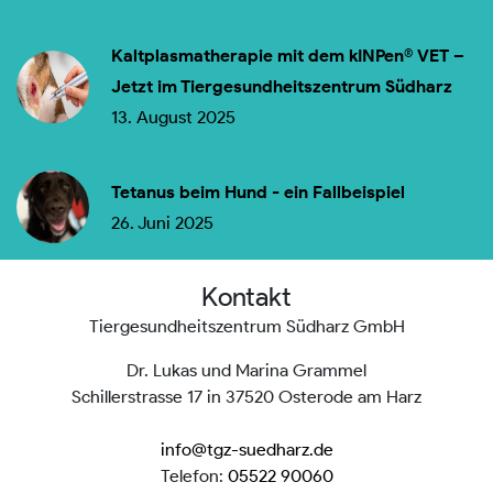
Kaltplasmatherapie mit dem kINPen® VET –
Jetzt im Tiergesundheitszentrum Südharz
13. August 2025
Tetanus beim Hund - ein Fallbeispiel
26. Juni 2025
Kontakt
Tiergesundheitszentrum Südharz GmbH
Dr. Lukas und Marina Grammel
Schillerstrasse 17 in 37520 Osterode am Harz
info@tgz-suedharz.de
Telefon:
05522 90060