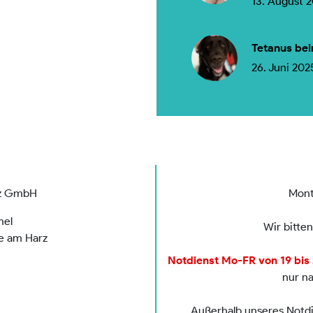
13. August 
Tetanus bei
26. Juni 202
rz GmbH
Mont
mel
Wir bitte
de am Harz
Notdienst Mo-FR von 19 bis 2
nur n
Außerhalb unseres Notdie