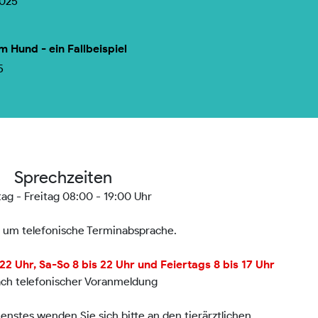
2025
m Hund - ein Fallbeispiel
5
Sprechzeiten
ag - Freitag 08:00 - 19:00 Uhr
n um telefonische Terminabsprache.
2 Uhr, Sa-So 8 bis 22 Uhr und Feiertags 8 bis 17 Uhr
ach telefonischer Voranmeldung
nstes wenden Sie sich bitte an den tierärztlichen