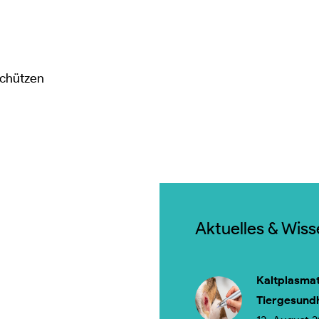
schützen
Aktuelles & Wis
Kaltplasmat
Tiergesund