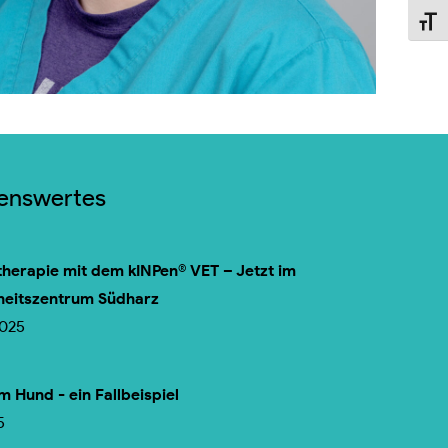
Schri
senswertes
herapie mit dem kINPen® VET – Jetzt im
heitszentrum Südharz
2025
m Hund - ein Fallbeispiel
5