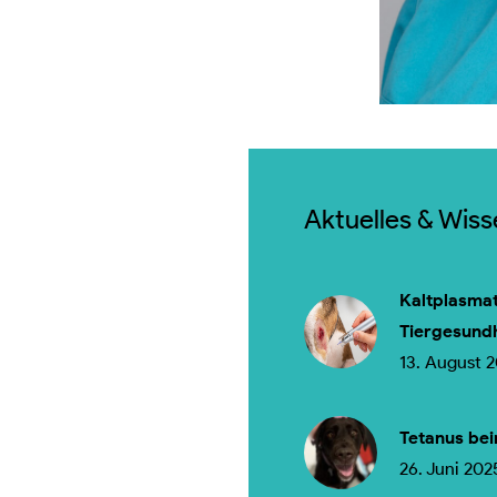
Aktuelles & Wis
Kaltplasmat
Tiergesund
13. August 
Tetanus bei
26. Juni 202