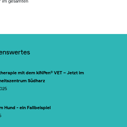
er im gesamten
senswertes
herapie mit dem kINPen® VET – Jetzt im
heitszentrum Südharz
2025
m Hund - ein Fallbeispiel
5