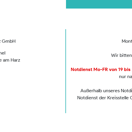
rz GmbH
Mont
mel
Wir bitte
de am Harz
Notdienst Mo-FR von 19 bis 2
nur n
Außerhalb unseres Notdie
Notdienst der Kreisstelle