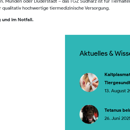
n. Münden oder Duderstadt – das TGZ Südharz ist für Tierhalt
r qualitativ hochwertige tiermedizinische Versorgung.
 und im Notfall.
Aktuelles & Wis
Kaltplasmat
Tiergesund
13. August 
Tetanus bei
26. Juni 202