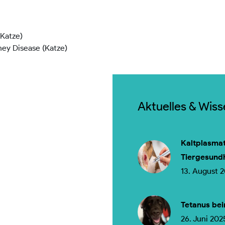
Katze)
ney Disease (Katze)
Aktuelles & Wis
Kaltplasmat
Tiergesund
13. August 
Tetanus bei
26. Juni 202