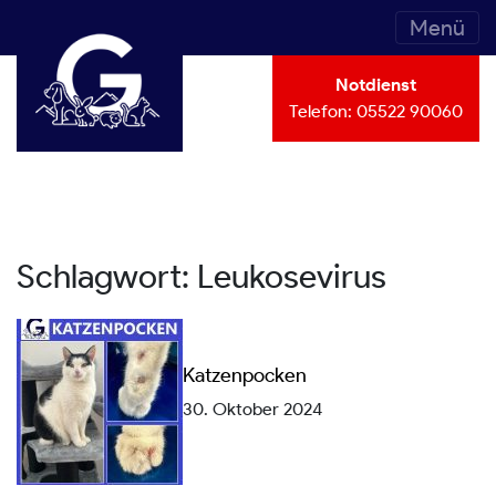
Menü
Notdienst
Telefon:
05522 90060
Schlagwort:
Leukosevirus
Katzenpocken
30. Oktober 2024