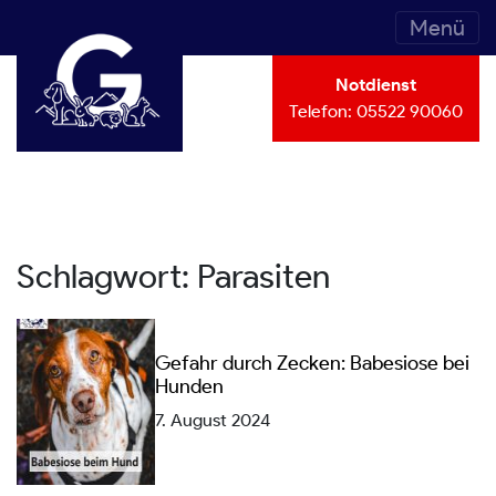
Menü
Notdienst
Telefon:
05522 90060
Schlagwort:
Parasiten
Gefahr durch Zecken: Babesiose bei
Hunden
7. August 2024