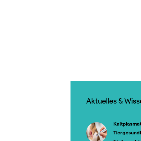
Aktuelles & Wis
Kaltplasmat
Tiergesund