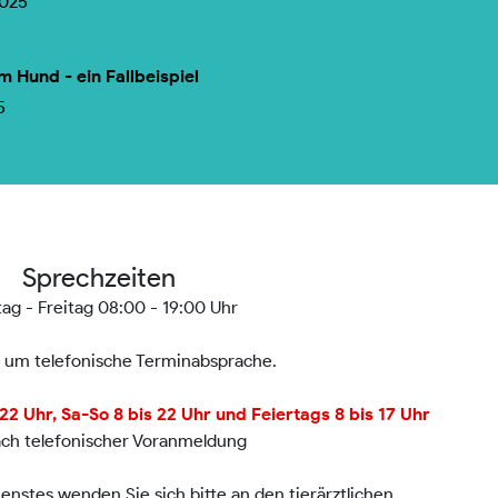
2025
m Hund - ein Fallbeispiel
5
Sprechzeiten
ag - Freitag 08:00 - 19:00 Uhr
n um telefonische Terminabsprache.
2 Uhr, Sa-So 8 bis 22 Uhr und Feiertags 8 bis 17 Uhr
ach telefonischer Voranmeldung
nstes wenden Sie sich bitte an den tierärztlichen