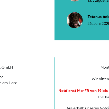
13. August 
Tetanus bei
26. Juni 202
rz GmbH
Mont
mel
Wir bitte
de am Harz
Notdienst Mo-FR von 19 bis 2
nur n
Außerhalb unseres Notdie