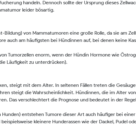
 Wucherung handeln. Dennoch sollte der Ursprung dieses Zellw
mmatumor leider bösartig.
ht-Bildung) von Mammatumoren eine große Rolle, da sie am Zell
re auch am häufigsten bei Hündinnen auf, bei denen keine Kas
ng von Tumorzellen enorm, wenn der Hündin Hormone wie Östrog
ie Läufigkeit zu unterdrücken).
en, steigt mit dem Alter. In seltenen Fällen treten die Gesäug
ren steigt die Wahrscheinlichkeit. Hündinnen, die im Alter von 
en. Das verschlechtert die Prognose und bedeutet in der Regel
 Hunden) entstehen Tumore dieser Art auch häufiger bei eine
 beispielsweise kleinere Hunderassen wie der Dackel, Pudel od