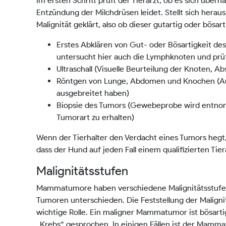
Im ersten Schritt prüft der Tierarzt, ob es sich übe
Entzündung der Milchdrüsen leidet. Stellt sich herau
Malignität geklärt, also ob dieser gutartig oder bösart
Erstes Abklären von Gut- oder Bösartigkeit des
untersucht hier auch die Lymphknoten und prüf
Ultraschall (Visuelle Beurteilung der Knoten,
Röntgen von Lunge, Abdomen und Knochen (Auf M
ausgebreitet haben)
Biopsie des Tumors (Gewebeprobe wird entnomm
Tumorart zu erhalten)
Wenn der Tierhalter den Verdacht eines Tumors hegt, 
dass der Hund auf jeden Fall einem qualifizierten Tie
Malignitätsstufen
Mammatumore haben verschiedene Malignitätsstufen. 
Tumoren unterschieden. Die Feststellung der Maligni
wichtige Rolle. Ein maligner Mammatumor ist bösarti
„Krebs“ gesprochen. In einigen Fällen ist der Mamma