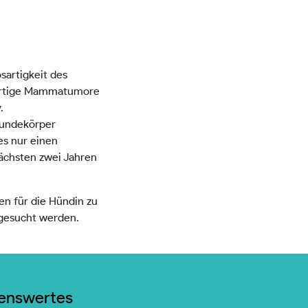
ösartigkeit des
Bösartige Mammatumore
.
 Hundekörper
es nur einen
nächsten zwei Jahren
n für die Hündin zu
fgesucht werden.
senswertes