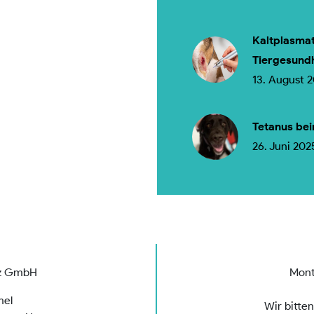
Kaltplasmat
Tiergesund
13. August 
Tetanus bei
26. Juni 202
rz GmbH
Mont
mel
Wir bitte