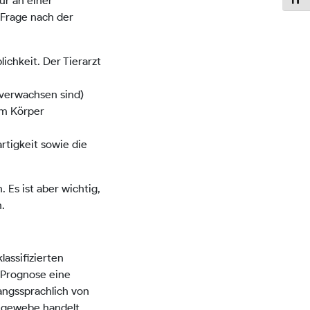
Schri
ur an einer
 Frage nach der
ichkeit. Der Tierarzt
 verwachsen sind)
im Körper
tigkeit sowie die
 Es ist aber wichtig,
n.
assifizierten
e Prognose eine
angssprachlich von
chgewebe handelt