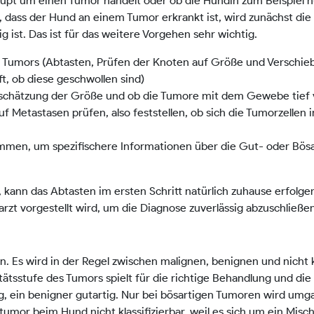
rhaupt um einen Tumor handelt oder ob die Hündin zum Beispiel n
s, dass der Hund an einem Tumor erkrankt ist, wird zunächst die
ig ist. Das ist für das weitere Vorgehen sehr wichtig.
 Tumors (Abtasten, Prüfen der Knoten auf Größe und Verschiebl
t, ob diese geschwollen sind)
 Abschätzung der Größe und ob die Tumore mit dem Gewebe tief
etastasen prüfen, also feststellen, ob sich die Tumorzellen 
en, um spezifischere Informationen über die Gut- oder Bösar
kann das Abtasten im ersten Schritt natürlich zuhause erfolgen.
rarzt vorgestellt wird, um die Diagnose zuverlässig abzuschließe
Es wird in der Regel zwischen malignen, benignen und nicht kl
tätsstufe des Tumors spielt für die richtige Behandlung und di
g, ein benigner gutartig. Nur bei bösartigen Tumoren wird umg
tumor beim Hund nicht klassifizierbar, weil es sich um ein Mis