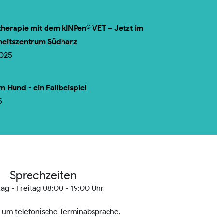
herapie mit dem kINPen® VET – Jetzt im
heitszentrum Südharz
2025
m Hund - ein Fallbeispiel
5
Sprechzeiten
ag - Freitag 08:00 - 19:00 Uhr
n um telefonische Terminabsprache.