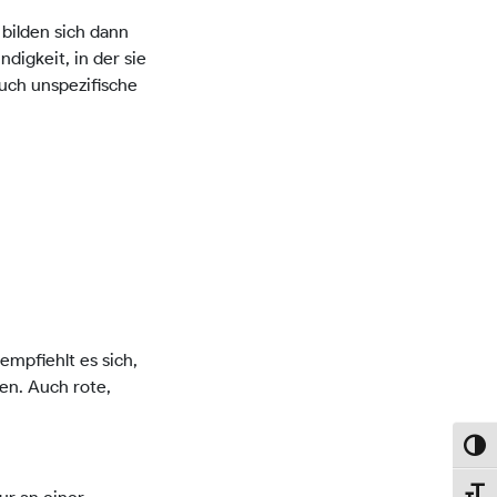
bilden sich dann
digkeit, in der sie
uch unspezifische
empfiehlt es sich,
en. Auch rote,
Umsch