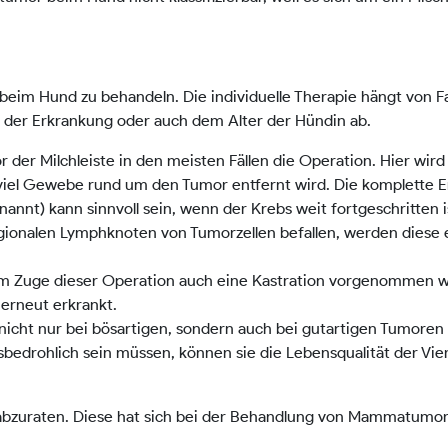
eim Hund zu behandeln. Die individuelle Therapie hängt von 
tt der Erkrankung oder auch dem Alter der Hündin ab.
r der Milchleiste in den meisten Fällen die Operation. Hier wir
 viel Gewebe rund um den Tumor entfernt wird. Die komplette 
annt) kann sinnvoll sein, wenn der Krebs weit fortgeschritten i
egionalen Lymphknoten von Tumorzellen befallen, werden diese 
nn im Zuge dieser Operation auch eine Kastration vorgenommen 
 erneut erkrankt.
nicht nur bei bösartigen, sondern auch bei gutartigen Tumoren 
edrohlich sein müssen, können sie die Lebensqualität der Vier
 abzuraten. Diese hat sich bei der Behandlung von Mammatumore