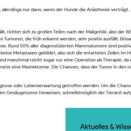
 allerdings nur dann, wenn der Hunde die Anästhesie verträgt.
t, richtet sich zu großen Teilen nach der Malignität, also der B
igen Tumoren, die früh erkannt werden, sehr positiv ausfällt. 
ose. Rund 50% aller diagnostizierten Mammatumore sind positiv
h keine Metastasen gebildet, also sich die entarteten Zellen im
und manchmal reicht sogar nur eine Operation als Therapie, da 
tt meist eine Mastektomie. Die Chancen, dass der Tumor in den 
rognose oder Lebenserwartung getroffen werden. Um die Chance
inen Gesäugetumor hinweisen, schnellstmöglich der Tierarzt au
Aktuelles & Wis