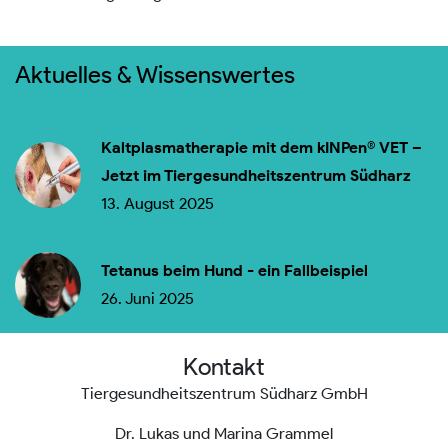
Aktuelles & Wissenswertes
Kaltplasmatherapie mit dem kINPen® VET –
Jetzt im Tiergesundheitszentrum Südharz
13. August 2025
Tetanus beim Hund - ein Fallbeispiel
26. Juni 2025
Kontakt
Tiergesundheitszentrum Südharz GmbH
Dr. Lukas und Marina Grammel